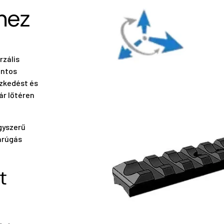
hez
rzális
ontos
szkedést és
ár lőtéren
gyszerű
arúgás
t