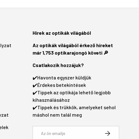
Hírek az optikák világából
ályzat
Az optikák világából érkező híreket
már 1,753 optikarajongó követi 🔎
Csatlakozik hozzájuk?
✔️Havonta egyszer küldjük
✔️Érdekes betekintések
✔️Tippek az optikája lehető legjobb
kihasználásához
✔️Tippek és trükkök, amelyeket sehol
yzat
máshol nem talál meg
elek
Email
Feliratkozás