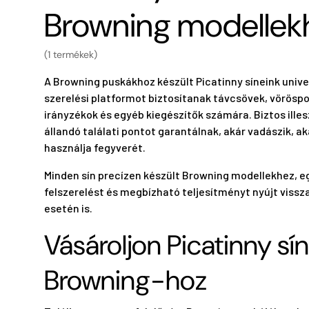
Browning modellek
(1 termékek)
A Browning puskákhoz készült Picatinny síneink unive
szerelési platformot biztosítanak távcsövek, vörösp
irányzékok és egyéb kiegészítők számára. Biztos ille
állandó találati pontot garantálnak, akár vadászik, ak
használja fegyverét.
Minden sín precízen készült Browning modellekhez, e
felszerelést és megbízható teljesítményt nyújt vissz
esetén is.
Vásároljon Picatinny sín
Browning-hoz