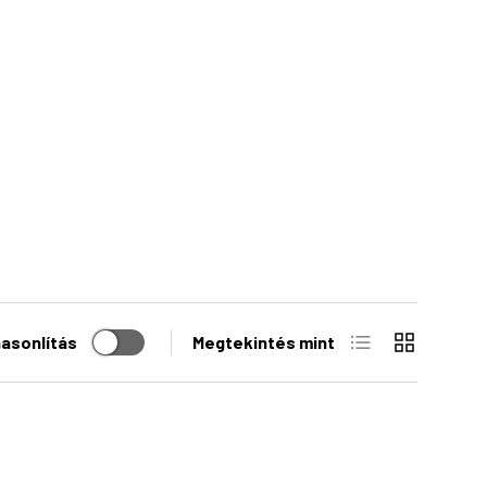
Lista
Rács
asonlítás
Megtekintés mint