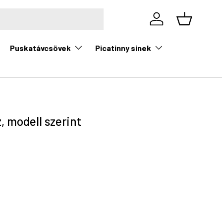
Bejelentkezés
Kosár
Puskatávcsövek
Picatinny sínek
, modell szerint