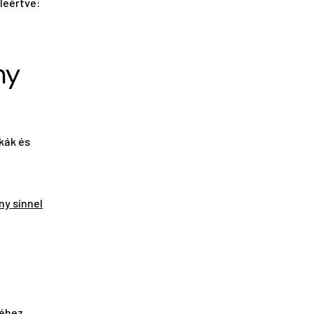
leértve:
ny
ikák és
ny sínnel
jéhez,