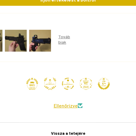
41
661
Ellenőrizve
Vissza a tetejére