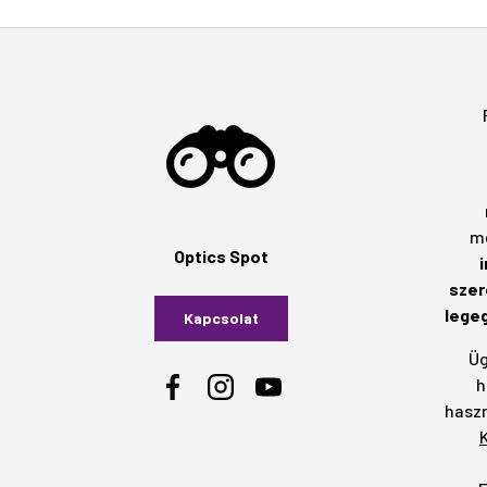
m
Optics Spot
szer
lege
Kapcsolat
Üg
h
Facebook
Instagram
YouTube
haszn