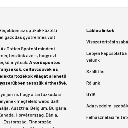
Régebben az optikák közötti
Lábléc linkek
eligazodás gyötrelmes volt.
Visszatérítési szab
Az Optics Spotnál mindent
Lépjen kapcsolatba
megteszünk azért, hogy ezt
velünk
egkönnyítsük.
A vöröspontos
irányzékok, céltávcsövek és
Szállítás
eléktartozékok világát a lehető
gyszerűbben tesszük érthetővé.
Rólunk
yeljen rá, hogy a tartózkodási
GYIK
elyének megfelelő weboldalt
Adatvédelmi szabál
álja:
Ausztria
,
Belgium
,
Bulgária
,
Kanada
,
Horvátország
,
Dánia
,
Felhasználási feltét
Észtország
,
Finnország
,