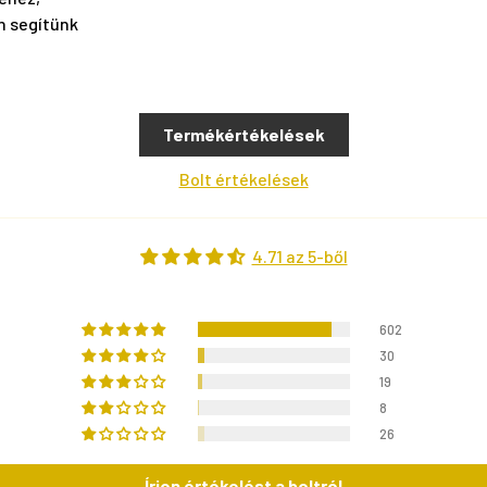
n segítünk
Termékértékelések
Bolt értékelések
4.71 az 5-ből
602
30
19
8
26
Írjon értékelést a boltról