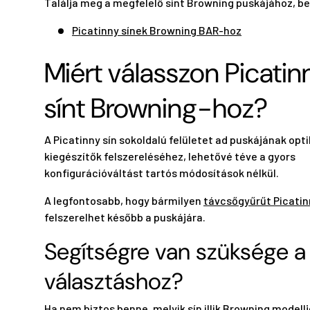
Találja meg a megfelelő sínt Browning puskájához, be
Picatinny sínek Browning BAR-hoz
Miért válasszon Picatin
sínt Browning-hoz?
A Picatinny sín sokoldalú felületet ad puskájának opt
kiegészítők felszereléséhez, lehetővé téve a gyors
konfigurációváltást tartós módosítások nélkül.
A legfontosabb, hogy bármilyen
távcsőgyűrűt Picatin
felszerelhet később a puskájára.
Segítségre van szüksége a
választáshoz?
Ha nem biztos benne, melyik sín illik Browning modell