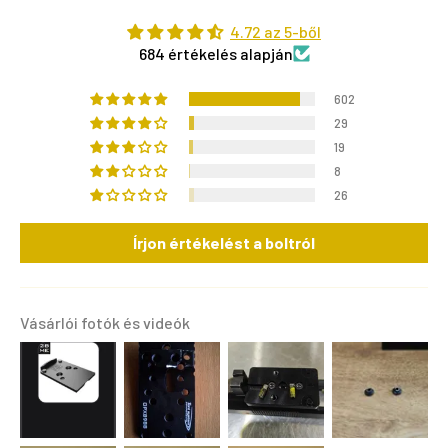
4.72 az 5-ből
684 értékelés alapján
602
29
19
8
26
Írjon értékelést a boltról
Vásárlói fotók és videók