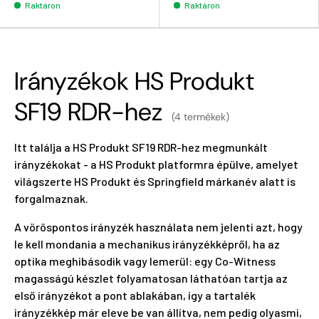
Raktáron
Raktáron
Irányzékok HS Produkt
SF19 RDR-hez
(4 termékek)
Itt találja a HS Produkt SF19 RDR-hez megmunkált
irányzékokat - a HS Produkt platformra épülve, amelyet
világszerte HS Produkt és Springfield márkanév alatt is
forgalmaznak.
A vöröspontos irányzék használata nem jelenti azt, hogy
le kell mondania a mechanikus irányzékképről, ha az
optika meghibásodik vagy lemerül: egy Co-Witness
magasságú készlet folyamatosan láthatóan tartja az
első irányzékot a pont ablakában, így a tartalék
irányzékkép már eleve be van állítva, nem pedig olyasmi,