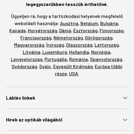
legegyszerűbben tesszük érthetővé.
Ügyeljen rá, hogy a tartózkodási helyének megfelelő
weboldalt használja:
Ausztria
,
Belgium
,
Bulgária
,
Kanada
,
Horvátország
,
Dánia
,
Észtország
,
Finnország
,
Franciaország
,
Németország
,
Görögország
,
Magyarország
,
Írország
,
Olaszország
,
Lettország
,
Litvánia
,
Luxemburg
,
Hollandia
,
Norvégia
,
Lengyelország
,
Portugália
,
Románia
,
Spanyolország
,
Svédország
,
Svájc
,
Egyesült Királyság
,
Európa többi
része
,
USA
.
Lábléc linkek
Hírek az optikák világából