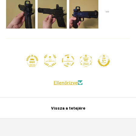
41
660
Ellenőrizve
Vissza a tetejére