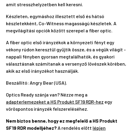
amit stresszhelyzetben kell keresni.
Készleten, egymáshoz illesztett első és hátsó
készletekként, Co-Witness magasságú készletek. A
megvilágítási opciók között szerepel a fiber optic.
A fiber optic első irányzékok a környezeti fényt egy
vékony rúdon keresztül gyűjtik össze, és a végük világít -
nappali fényben gyorsan megtalálhatók, és gyakori
választásnak számítanak a versenyző lövészek körében,
akik az első irányzékot használják.
Beszállító: Angry Bear (USA).
Optics Ready szánja van? Nézze meg a
adapterlemezeket a HS Produkt SF19 RDR-hez
egy
vöröspontos irányzék felszereléséhez.
Nem biztos benne, hogy ez megfelelő a HS Produkt
SF19 RDR modelljéhez?
A rendelés előtt
lépjen