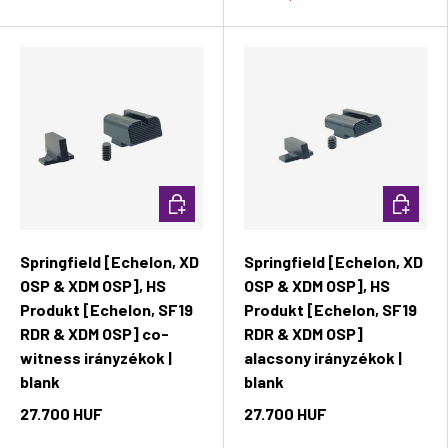
Kosárba rakás
Kosárba 
Springfield [Echelon, XD
Springfield [Echelon, XD
OSP & XDM OSP], HS
OSP & XDM OSP], HS
Produkt [Echelon, SF19
Produkt [Echelon, SF19
RDR & XDM OSP] co-
RDR & XDM OSP]
witness irányzékok |
alacsony irányzékok |
blank
blank
27.700 HUF
27.700 HUF