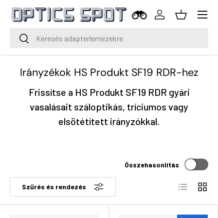
Menü
Ugrás a tartalomra
Bejelentkezés
Kosár
Keresés
Keresés
Irányzékok HS Produkt SF19 RDR-hez
Frissítse a HS Produkt SF19 RDR gyári
vasalásait száloptikás, tríciumos vagy
elsötétített irányzókkal.
Összehasonlítás
Lista
Rács
Szűrés és rendezés