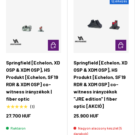
Új érkezés
Kosárba rakás
Kosárba 
Springfield [Echelon, XD
Springfield [Echelon, XD
OSP & XDM OSP], HS
OSP & XDM OSP], HS
Produkt [Echelon, SF19
Produkt [Echelon, SF19
RDR & XDM OSP] co-
RDR & XDM OSP] co-
witness irányzékok |
witness irányzékok
fiber optic
"JRE edition" | fiber
optic [AKCIÓ]
★★★★★
(1)
27.700 HUF
25.900 HUF
Raktáron
Nagyon alacsony készlet (5
darabok)