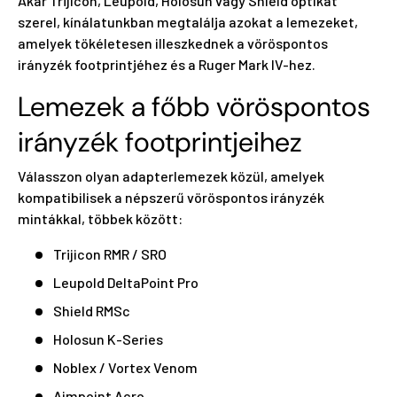
Akár Trijicon, Leupold, Holosun vagy Shield optikát
szerel, kínálatunkban megtalálja azokat a lemezeket,
amelyek tökéletesen illeszkednek a vöröspontos
irányzék footprintjéhez és a Ruger Mark IV-hez.
Lemezek a főbb vöröspontos
irányzék footprintjeihez
Válasszon olyan adapterlemezek közül, amelyek
kompatibilisek a népszerű vöröspontos irányzék
mintákkal, többek között:
Trijicon RMR / SRO
Leupold DeltaPoint Pro
Shield RMSc
Holosun K-Series
Noblex / Vortex Venom
Aimpoint Acro