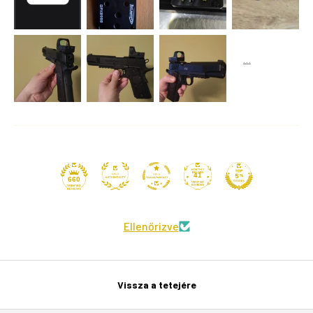
41
660
Ellenőrizve
Vissza a tetejére