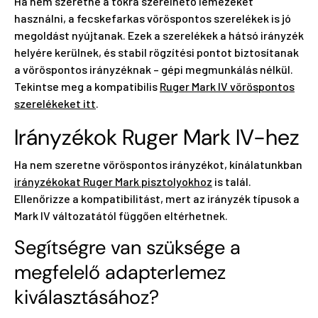
Ha nem szeretné a tokra szerelhető lemezeket
használni, a fecskefarkas vöröspontos szerelékek is jó
megoldást nyújtanak. Ezek a szerelékek a hátsó irányzék
helyére kerülnek, és stabil rögzítési pontot biztosítanak
a vöröspontos irányzéknak – gépi megmunkálás nélkül.
Tekintse meg a kompatibilis
Ruger Mark IV vöröspontos
szerelékeket itt
.
Irányzékok Ruger Mark IV-hez
Ha nem szeretne vöröspontos irányzékot, kínálatunkban
irányzékokat Ruger Mark pisztolyokhoz
is talál.
Ellenőrizze a kompatibilitást, mert az irányzék típusok a
Mark IV változatától függően eltérhetnek.
Segítségre van szüksége a
megfelelő adapterlemez
kiválasztásához?