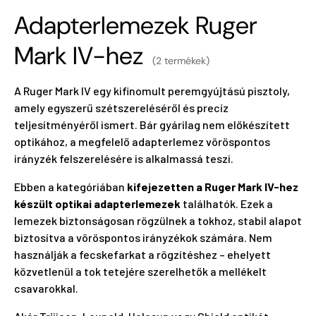
Adapterlemezek Ruger
Mark IV-hez
(2 termékek)
A Ruger Mark IV egy kifinomult peremgyújtású pisztoly,
amely egyszerű szétszereléséről és precíz
teljesítményéről ismert. Bár gyárilag nem előkészített
optikához, a megfelelő adapterlemez vöröspontos
irányzék felszerelésére is alkalmassá teszi.
Ebben a kategóriában
kifejezetten a Ruger Mark IV-hez
készült optikai adapterlemezek
találhatók. Ezek a
lemezek biztonságosan rögzülnek a tokhoz, stabil alapot
biztosítva a vöröspontos irányzékok számára. Nem
használják a fecskefarkat a rögzítéshez – ehelyett
közvetlenül a tok tetejére szerelhetők a mellékelt
csavarokkal.