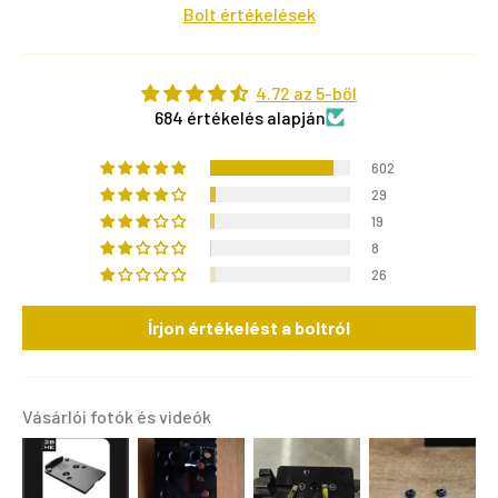
Bolt értékelések
4.72 az 5-ből
684 értékelés alapján
602
29
19
8
26
Írjon értékelést a boltról
Vásárlói fotók és videók