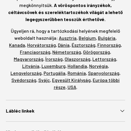
megkönnyítsük.
A vöröspontos irányzékok,
céltávcsövek és szereléktartozékok világát a lehető
legegyszerűbben tesszük érthetővé.
Ügyeljen rá, hogy a tartózkodási helyének megfelelő
weboldalt használja:
Ausztria
,
Belgium
,
Bulgária
,
Kanada
,
Horvátország
,
Dánia
,
Észtország
,
Finnország
,
Franciaország
,
Németország
,
Görögország
,
Magyarország
,
Írország
,
Olaszország
,
Lettország
,
Litvánia
,
Luxemburg
,
Hollandia
,
Norvégia
,
Lengyelország
,
Portugália
,
Románia
,
Spanyolország
,
Svédország
,
Svájc
,
Egyesült Királyság
,
Európa többi
része
,
USA
.
Lábléc linkek