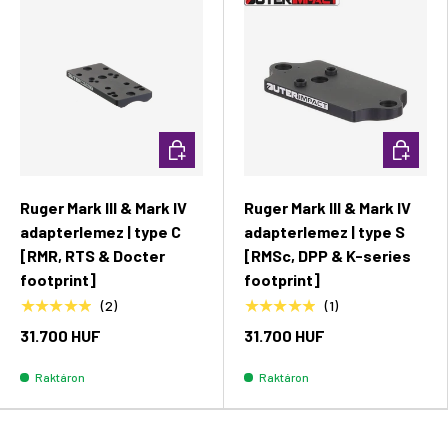
Kosárba rakás
Kosárba 
Ruger Mark III & Mark IV
Ruger Mark III & Mark IV
adapterlemez | type C
adapterlemez | type S
[RMR, RTS & Docter
[RMSc, DPP & K-series
footprint]
footprint]
★★★★★
★★★★★
(2)
(1)
31.700 HUF
31.700 HUF
Raktáron
Raktáron