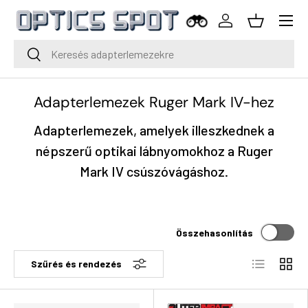
Menü
Ugrás a tartalomra
Bejelentkezés
Kosár
Keresés
Keresés
Adapterlemezek Ruger Mark IV-hez
Adapterlemezek, amelyek illeszkednek a
népszerű optikai lábnyomokhoz a Ruger
Mark IV csúszóvágáshoz.
Összehasonlítás
Lista
Rács
Szűrés és rendezés