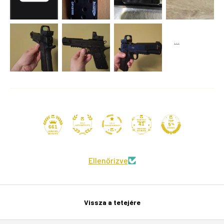
41
661
Ellenőrizve
Vissza a tetejére