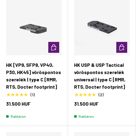
Kosárba rakás
Kosárba 
HK [VP9, SFP9, VP40,
HK USP & USP Tactical
P30, HK45] vöröspontos
vöröspontos szerelék
szerelék | type C [RMR,
universal | type C [RMR,
RTS, Docter footprint]
RTS, Docter footprint]
★★★★★
★★★★★
(1)
(2)
31.500 HUF
31.500 HUF
Raktáron
Raktáron