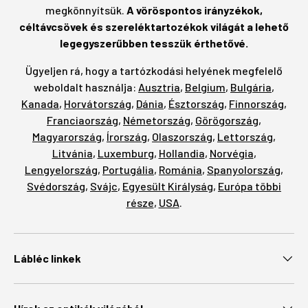
megkönnyítsük.
A vöröspontos irányzékok,
céltávcsövek és szereléktartozékok világát a lehető
legegyszerűbben tesszük érthetővé.
Ügyeljen rá, hogy a tartózkodási helyének megfelelő
weboldalt használja:
Ausztria
,
Belgium
,
Bulgária
,
Kanada
,
Horvátország
,
Dánia
,
Észtország
,
Finnország
,
Franciaország
,
Németország
,
Görögország
,
Magyarország
,
Írország
,
Olaszország
,
Lettország
,
Litvánia
,
Luxemburg
,
Hollandia
,
Norvégia
,
Lengyelország
,
Portugália
,
Románia
,
Spanyolország
,
Svédország
,
Svájc
,
Egyesült Királyság
,
Európa többi
része
,
USA
.
Lábléc linkek