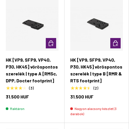
Kosárba rakás
Kosárba 
HK [VP9, SFP9, VP40,
HK [VP9, SFP9, VP40,
P30, HK45] vöröspontos
P30, HK45] vöröspontos
szerelék | type A [RMSc,
szerelék | type B [RMR &
DPP, Docter footprint]
RTS footprint]
★★★★★
★★★★★
(3)
(2)
31.500 HUF
31.500 HUF
Raktáron
Nagyon alacsony készlet (3
darabok)