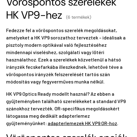
Vöröspontos szerelékek
HK VP9-hez
(6 termékek)
Fedezze fel a vöröspontos szerelék megoldásokat,
amelyeket a HK VP9 sorozathoz terveztek – ideálisak a
pisztoly modern optikával való fejlesztéséhez
mindennapi viseléshez, szolgálati vagy lőtéri
használathoz. Ezek a szerelékek közvetlenül a hátsó
irányzék fecskefarkába illeszkednek, lehetővé téve a
vöröspontos irányzék felszerelését tartós szán
módosítás vagy fegyverműves munka nélkül.
HK VP9 Optics Ready modellt használ? Az ebben a
gyűjteményben található szerelékeket a standard VP9
szánokhoz tervezték. OR-specifikus megoldásokért
látogassa meg dedikált adapterlemez
gyűjteményünket:
adapterlemezek HK VP9 OR-hoz
.