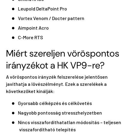
Leupold DeltaPoint Pro
Vortex Venom / Docter pattern
Aimpoint Acro
C-More RTS
Miért szereljen vöröspontos
irányzékot a HK VP9-re?
A vöröspontos irányzék felszerelése jelentősen
javíthatja a lövészélményt. Ezek a szerelékek a
következőket kínálják:
Gyorsabb célképzés és célkövetés
Nagyobb pontosság stresszhelyzetben
Nincs visszafordíthatatlan módosítás – teljesen
visszafordítható telepítés