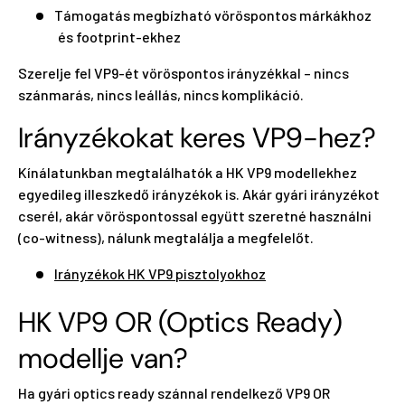
Támogatás megbízható vöröspontos márkákhoz
és footprint-ekhez
Szerelje fel VP9-ét vöröspontos irányzékkal – nincs
szánmarás, nincs leállás, nincs komplikáció.
Irányzékokat keres VP9-hez?
Kínálatunkban megtalálhatók a HK VP9 modellekhez
egyedileg illeszkedő irányzékok is. Akár gyári irányzékot
cserél, akár vöröspontossal együtt szeretné használni
(co-witness), nálunk megtalálja a megfelelőt.
Irányzékok HK VP9 pisztolyokhoz
HK VP9 OR (Optics Ready)
modellje van?
Ha gyári optics ready szánnal rendelkező VP9 OR