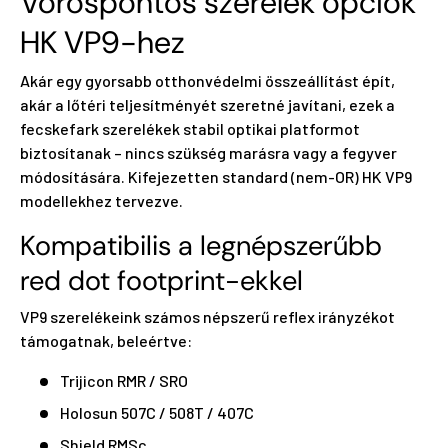
Vöröspontos szerelék opciók
HK VP9-hez
Akár egy gyorsabb otthonvédelmi összeállítást épít,
akár a lőtéri teljesítményét szeretné javítani, ezek a
fecskefark szerelékek stabil optikai platformot
biztosítanak – nincs szükség marásra vagy a fegyver
módosítására. Kifejezetten standard (nem-OR) HK VP9
modellekhez tervezve.
Kompatibilis a legnépszerűbb
red dot footprint-ekkel
VP9 szerelékeink számos népszerű reflex irányzékot
támogatnak, beleértve:
Trijicon RMR / SRO
Holosun 507C / 508T / 407C
Shield RMSc