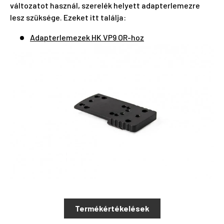
változatot használ, szerelék helyett adapterlemezre
lesz szüksége. Ezeket itt találja:
Adapterlemezek HK VP9 OR-hoz
Termékértékelések