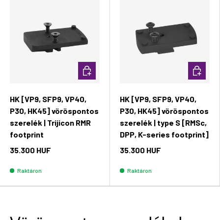
Kosárba rakás
Kosárba 
HK [VP9, SFP9, VP40,
HK [VP9, SFP9, VP40,
P30, HK45] vöröspontos
P30, HK45] vöröspontos
szerelék | Trijicon RMR
szerelék | type S [RMSc,
footprint
DPP, K-series footprint]
35.300 HUF
35.300 HUF
Raktáron
Raktáron