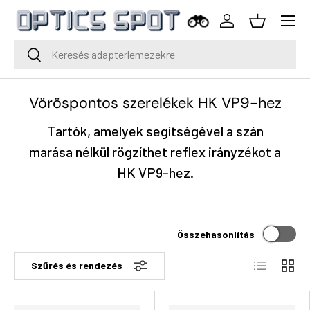
Menü
Ugrás a tartalomra
Bejelentkezés
Kosár
Keresés
Keresés
Vöröspontos szerelékek HK VP9-hez
Tartók, amelyek segítségével a szán
marása nélkül rögzíthet reflex irányzékot a
HK VP9-hez.
Összehasonlítás
Lista
Rács
Szűrés és rendezés