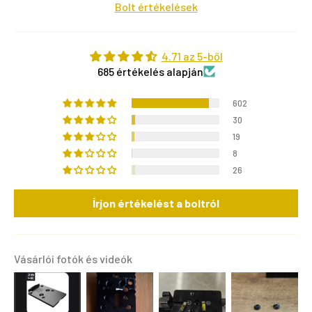
Bolt értékelések
4.71 az 5-ből
685 értékelés alapján
602
30
19
8
26
Írjon értékelést a boltról
Vásárlói fotók és videók