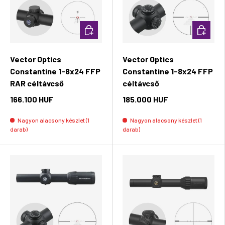
Kosárba rakás
Kosárba 
Vector Optics
Vector Optics
Constantine 1-8x24 FFP
Constantine 1-8x24 FFP
RAR céltávcső
céltávcső
166.100 HUF
185.000 HUF
Nagyon alacsony készlet (1
Nagyon alacsony készlet (1
darab)
darab)