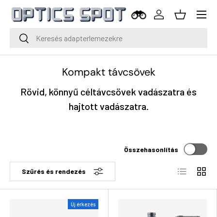
Menü
Ugrás a tartalomra
Bejelentkezés
Kosár
Keresés
Keresés
Kompakt távcsövek
Rövid, könnyű céltávcsövek vadászatra és
hajtott vadászatra.
Összehasonlítás
Lista
Rács
Szűrés és rendezés
Új érkezés