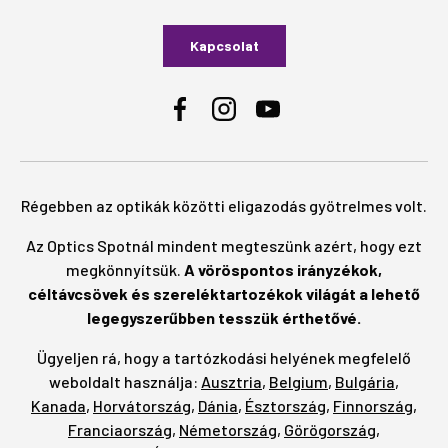
Kapcsolat
Facebook
Instagram
YouTube
Régebben az optikák közötti eligazodás gyötrelmes volt.
Az Optics Spotnál mindent megteszünk azért, hogy ezt
megkönnyítsük.
A vöröspontos irányzékok,
céltávcsövek és szereléktartozékok világát a lehető
legegyszerűbben tesszük érthetővé.
Ügyeljen rá, hogy a tartózkodási helyének megfelelő
weboldalt használja:
Ausztria
,
Belgium
,
Bulgária
,
Kanada
,
Horvátország
,
Dánia
,
Észtország
,
Finnország
,
Franciaország
,
Németország
,
Görögország
,