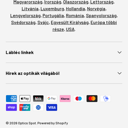
Magyarország
,
Írország
,
Olaszország
,
Lettország
,
Litvánia
,
Luxemburg
,
Hollandia
,
Norvégia
,
Lengyelország
,
Portugália
,
Románia
,
Spanyolország
,
Svédország
,
Svájc
,
Egyesült Királyság
,
Európa többi
része
,
USA
.
Lábléc linkek
Hírek az optikák világából
Elfogadott fizetési módok
© 2026
Optics Spot
.
Powered by Shopify