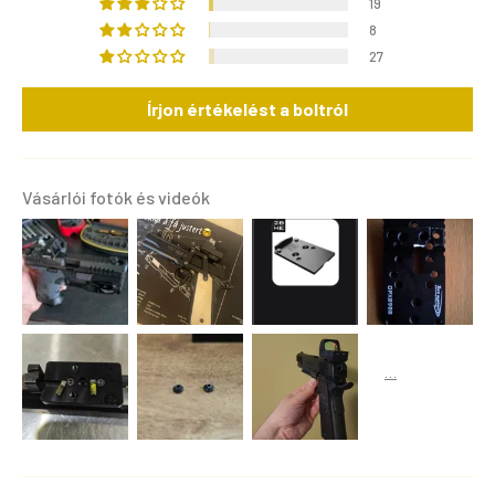
19
8
27
Írjon értékelést a boltról
Vásárlói fotók és videók