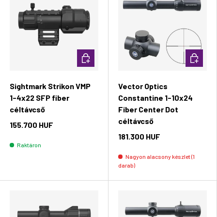
Kosárba rakás
Kosárba 
Sightmark Strikon VMP
Vector Optics
1-4x22 SFP fiber
Constantine 1-10x24
céltávcső
Fiber Center Dot
céltávcső
155.700 HUF
181.300 HUF
Raktáron
Nagyon alacsony készlet (1
darab)