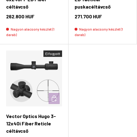
céltávcső
puskacéltávcső
262.800 HUF
271.700 HUF
Nagyon alacsony készlet (1
Nagyon alacsony készlet (1
darab)
darab)
Elfogyott
Kosárba rakás
Vector Optics Hugo 3-
12x40i Fiber Reticle
céltávcső