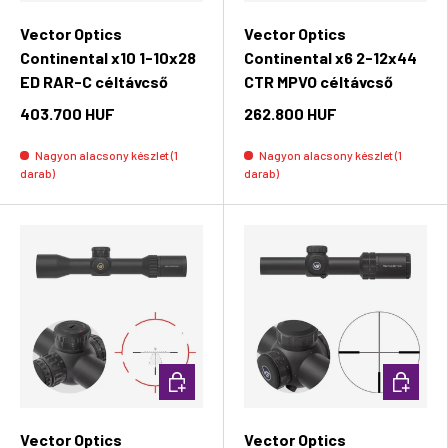
Vector Optics
Vector Optics
Continental x10 1-10x28
Continental x6 2-12x44
ED RAR-C céltávcső
CTR MPVO céltávcső
403.700 HUF
262.800 HUF
Nagyon alacsony készlet (1
Nagyon alacsony készlet (1
darab)
darab)
Kosárba rakás
Kosárba 
Vector Optics
Vector Optics