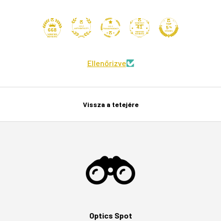
41
668
Ellenőrizve
Vissza a tetejére
Optics Spot