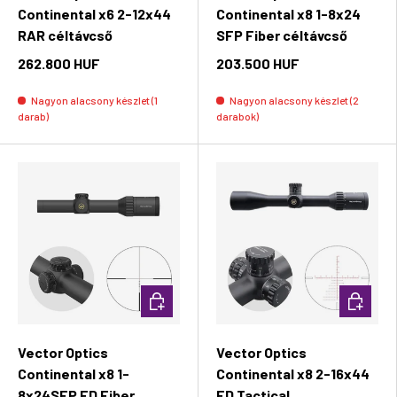
Continental x6 2-12x44
Continental x8 1-8x24
RAR céltávcső
SFP Fiber céltávcső
262.800 HUF
203.500 HUF
Nagyon alacsony készlet (1
Nagyon alacsony készlet (2
darab)
darabok)
Kosárba rakás
Kosárba 
Vector Optics
Vector Optics
Continental x8 1-
Continental x8 2-16x44
8x24SFP ED Fiber
ED Tactical