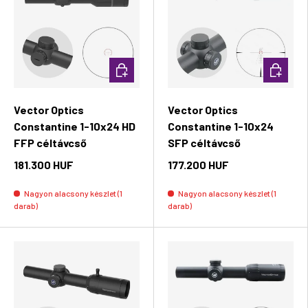
Kosárba rakás
Kosárba 
Vector Optics
Vector Optics
Constantine 1-10x24 HD
Constantine 1-10x24
FFP céltávcső
SFP céltávcső
181.300 HUF
177.200 HUF
Nagyon alacsony készlet (1
Nagyon alacsony készlet (1
darab)
darab)