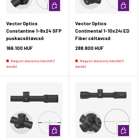
Kosárba rakás
Kosárba 
Vector Optics
Vector Optics
Constantine 1-8x24 SFP
Continental 1-10x24i ED
puskacsőtávcső
Fiber céltávcső
166.100 HUF
288.800 HUF
Nagyon alacsony készlet (1
Nagyon alacsony készlet (1
darab)
darab)
Kosárba rakás
Kosárba 