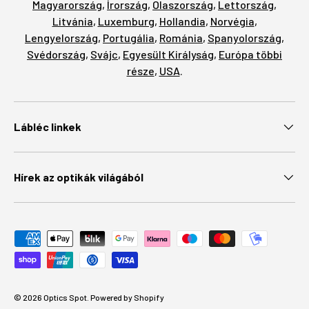
Magyarország
,
Írország
,
Olaszország
,
Lettország
,
Litvánia
,
Luxemburg
,
Hollandia
,
Norvégia
,
Lengyelország
,
Portugália
,
Románia
,
Spanyolország
,
Svédország
,
Svájc
,
Egyesült Királyság
,
Európa többi
része
,
USA
.
Lábléc linkek
Hírek az optikák világából
Elfogadott fizetési módok
© 2026
Optics Spot
.
Powered by Shopify