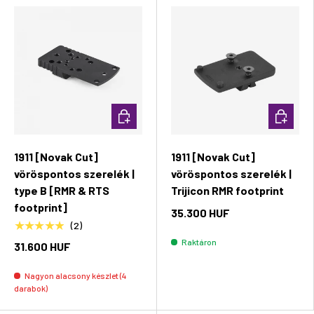
Kosárba rakás
Kosárba 
1911 [Novak Cut]
1911 [Novak Cut]
vöröspontos szerelék |
vöröspontos szerelék |
type B [RMR & RTS
Trijicon RMR footprint
footprint]
35.300 HUF
★★★★★
(2)
Raktáron
31.600 HUF
Nagyon alacsony készlet (4
darabok)