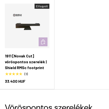
Elfogyott
Kosárba rakás
1911 [Novak Cut]
vöröspontos szerelék |
Shield RMSc footprint
★★★★★
(1)
33.400 HUF
Vöröspontos szerelékek