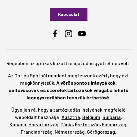
Kapcsolat
Facebook
Instagram
YouTube
Régebben az optikák közötti eligazodás gyötrelmes volt.
Az Optics Spotnál mindent megteszünk azért, hogy ezt
megkönnyítsük.
A vöröspontos irányzékok,
céltávcsövek és szereléktartozékok világát a lehető
legegyszerűbben tesszük érthetővé.
Ügyeljen rá, hogy a tartózkodási helyének megfelelő
weboldalt használja:
Ausztria
,
Belgium
,
Bulgária
,
Kanada
,
Horvátország
,
Dánia
,
Észtország
,
Finnország
,
Franciaország
,
Németország
,
Görögország
,