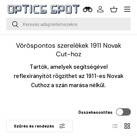
Menü
Ugrás a tartalomra
Bejelentkezés
Kosár
Keresés
Keresés
Vöröspontos szerelékek 1911 Novak
Cut-hoz
Tartók, amelyek segítségével
reflexirányítót rögzíthet az 1911-es Novak
Cuthoz a szán marása nélkül.
Összehasonlítás
Lista
Rács
Szűrés és rendezés