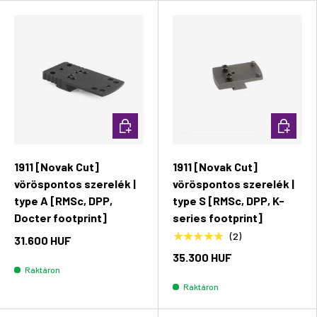
Kosárba rakás
Kosárba 
1911 [Novak Cut]
1911 [Novak Cut]
vöröspontos szerelék |
vöröspontos szerelék |
type A [RMSc, DPP,
type S [RMSc, DPP, K-
Docter footprint]
series footprint]
★★★★★
(2)
31.600 HUF
35.300 HUF
Raktáron
Raktáron