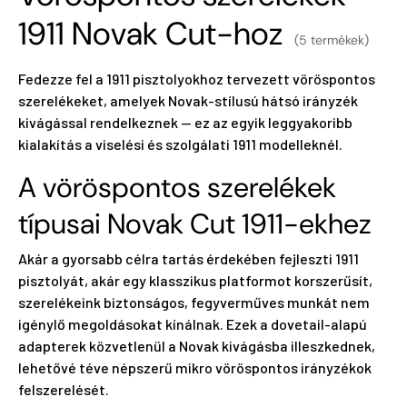
1911 Novak Cut-hoz
(5 termékek)
Fedezze fel a 1911 pisztolyokhoz tervezett vöröspontos
szerelékeket, amelyek Novak-stílusú hátsó irányzék
kivágással rendelkeznek — ez az egyik leggyakoribb
kialakítás a viselési és szolgálati 1911 modelleknél.
A vöröspontos szerelékek
típusai Novak Cut 1911-ekhez
Akár a gyorsabb célra tartás érdekében fejleszti 1911
pisztolyát, akár egy klasszikus platformot korszerűsít,
szerelékeink biztonságos, fegyverműves munkát nem
igénylő megoldásokat kínálnak. Ezek a dovetail-alapú
adapterek közvetlenül a Novak kivágásba illeszkednek,
lehetővé téve népszerű mikro vöröspontos irányzékok
felszerelését.