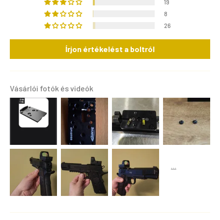
19
8
26
Írjon értékelést a boltról
Vásárlói fotók és videók