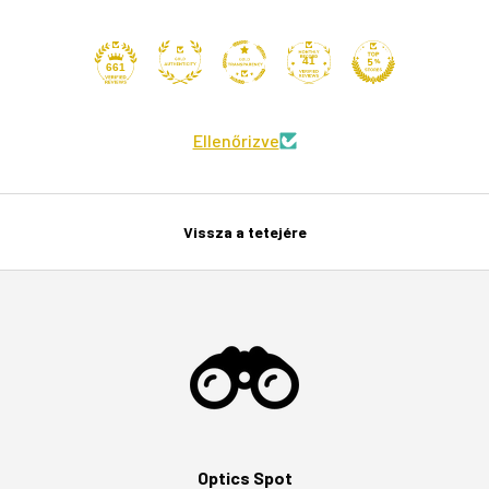
41
661
Ellenőrizve
Vissza a tetejére
Optics Spot