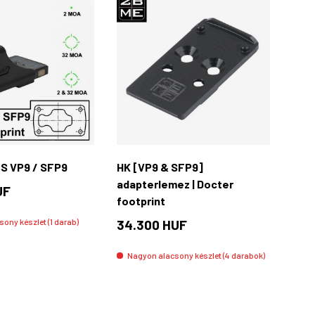
Kosárba rakás
Kosárba rakás
S VP9 / SFP9
HK [VP9 & SFP9]
adapterlemez | Docter
UF
footprint
ony készlet (1 darab)
34.300 HUF
Nagyon alacsony készlet (4 darabok)