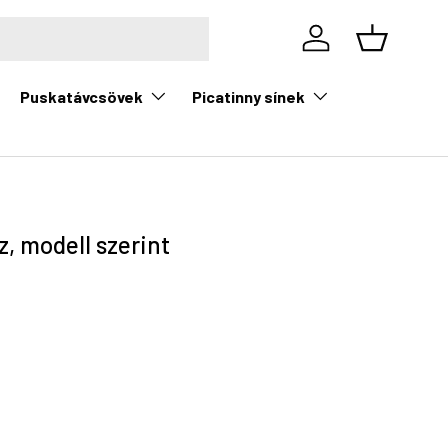
Bejelentkezés
Kosár
Puskatávcsövek
Picatinny sínek
, modell szerint