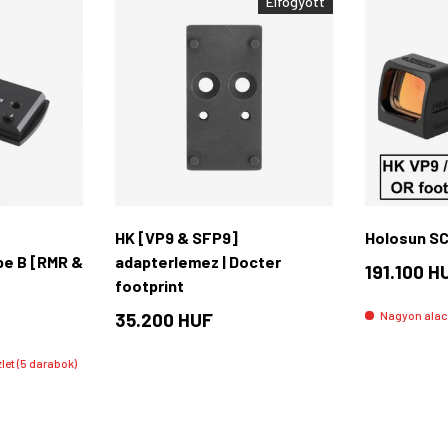
Elfogyott
Kosárba rakás
Kosárba rakás
HK [VP9 & SFP9]
Holosun SC
pe B [RMR &
adapterlemez | Docter
191.100 H
footprint
35.200 HUF
Nagyon alacs
et (5 darabok)