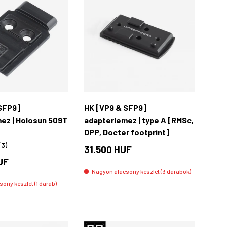
Kosárba rakás
Kosárba rakás
SFP9]
HK [VP9 & SFP9]
ez | Holosun 509T
adapterlemez | type A [RMSc,
DPP, Docter footprint]
(3)
31.500 HUF
UF
Nagyon alacsony készlet (3 darabok)
ony készlet (1 darab)