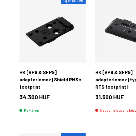
Új érkezés
Kosárba rakás
HK [VP9 & SFP9]
HK [VP9 & SFP9]
adapterlemez | Shield RMSc
adapterlemez | ty
footprint
RTS footprint]
34.300 HUF
31.500 HUF
Raktáron
Nagyon alacsony készl