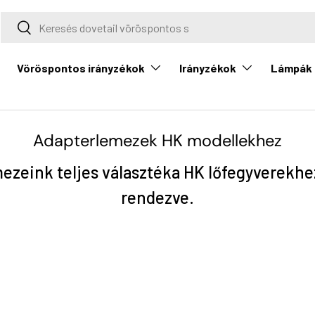
Keresés
Keresés
Vöröspontos irányzékok
Irányzékok
Lámpák
Adapterlemezek HK modellekhez
mezeink teljes választéka HK lőfegyverekhez
rendezve.