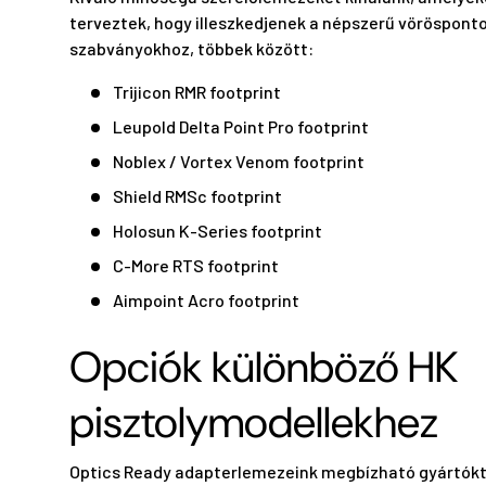
terveztek, hogy illeszkedjenek a népszerű vörösponto
szabványokhoz, többek között:
Trijicon RMR footprint
Leupold Delta Point Pro footprint
Noblex / Vortex Venom footprint
Shield RMSc footprint
Holosun K-Series footprint
C-More RTS footprint
Aimpoint Acro footprint
Opciók különböző HK
pisztolymodellekhez
Optics Ready adapterlemezeink megbízható gyártókt