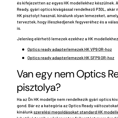
és kifejezetten az egyes HK modellekhez készülnek. 
Ready, gyári optics kivágással rendelkező P30L, akár
HK pisztolyt használ, kínálunk olyan lemezeket, amel
terveztek, hogy illeszkedjenek fegyveréhez és a vála
is.
Jelenleg elérhető lemezek ezekhez a HK modellekhez
Optics ready adapterlemezek HK VP9 OR-hoz
Optics ready adapterlemezek HK SFP9 OR-hoz
Van egy nem Optics R
pisztolya?
Ha az Ön HK modellje nem rendelkezik gyári optics ki
gond. Bár ez a kategória az Optics Ready változatokat
kínálunk
szerelési megoldásokat standard HK modelle