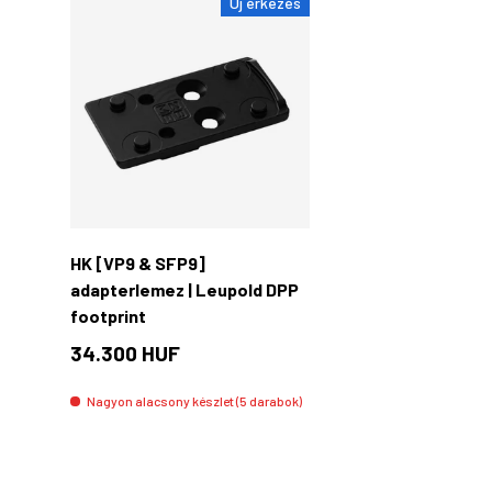
Új érkezés
Kosárba rakás
HK [VP9 & SFP9]
adapterlemez | Leupold DPP
footprint
34.300 HUF
Nagyon alacsony készlet (5 darabok)