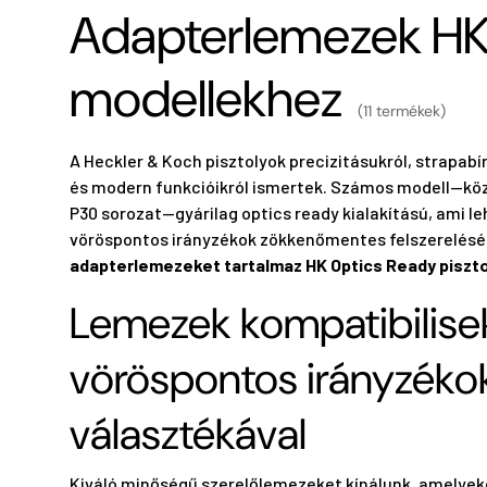
Adapterlemezek H
modellekhez
(11 termékek)
A Heckler & Koch pisztolyok precizitásukról, strapabír
és modern funkcióikról ismertek. Számos modell—köz
P30 sorozat—gyárilag optics ready kialakítású, ami le
vöröspontos irányzékok zökkenőmentes felszerelését
adapterlemezeket tartalmaz HK Optics Ready piszt
Lemezek kompatibilise
vöröspontos irányzékok
választékával
Kiváló minőségű szerelőlemezeket kínálunk, amelyek