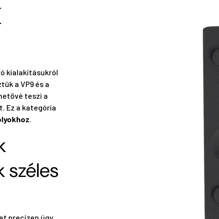
K
ó kialakításukról
tük a VP9 és a
hetővé teszi a
. Ez a kategória
olyokhoz
.
k
 széles
et precízen úgy