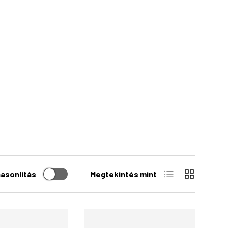
Lista
Rács
asonlítás
Megtekintés mint