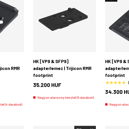
Kosárba rakás
Kosárba rakás
HK [VP9 & SFP9]
HK [VP9 & 
ijicon RMR
adapterlemez | Trijicon RMR
adapterlem
footprint
footprint
★★★★★
35.200 HUF
34.300 H
Nagyon alacsony készlet (5 darabok)
et (4 darabok)
Nagyon alacs