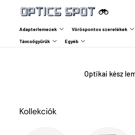
Ugrás a tartalomra
Adapterlemezek
Vöröspontos szerelékek
Távcsőgyűrűk
Egyéb
Optikai kész le
Kollekciók