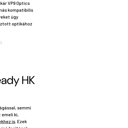
Akár VP9 Optics
 más kompatibilis
yeket úgy
sztott optikához
:
eady HK
vágással, semmi
 emeli ki,
khez is
. Ezek