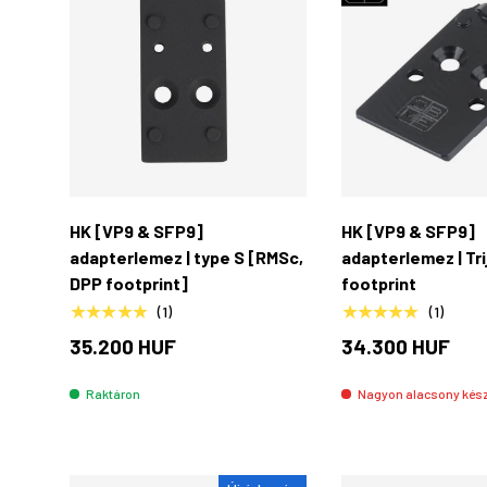
Kosárba rakás
HK [VP9 & SFP9]
HK [VP9 & SFP9]
adapterlemez | type S [RMSc,
adapterlemez | Tr
DPP footprint]
footprint
★★★★★
★★★★★
(1)
(1)
35.200 HUF
34.300 HUF
Raktáron
Nagyon alacsony készl