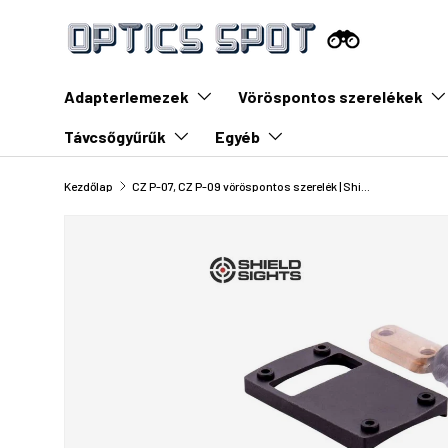
Ugrás a tartalomra
Adapterlemezek
Vöröspontos szerelékek
Távcsőgyűrűk
Egyéb
Kezdőlap
CZ P-07, CZ P-09 vöröspontos szerelék | Shield RMSc footprint