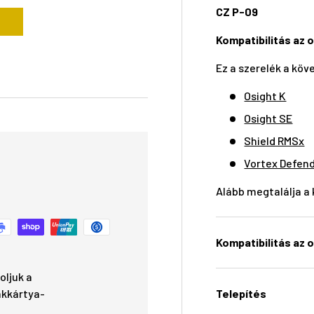
CZ P-09
Kompatibilitás az 
Ez a szerelék a köv
Osight K
Osight SE
Shield RMSx
Vortex Defen
Alább megtalálja a k
Kompatibilitás az op
oljuk a
Telepítés
nkkártya-