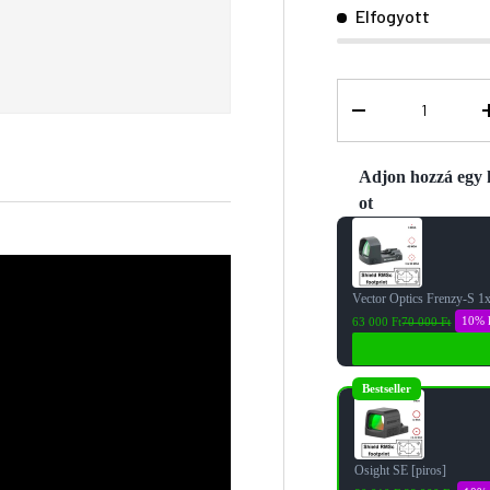
Elfogyott
Menny.
-
Adjon hozzá egy k
ot
Use the Previous and 
Vector Optics Frenzy-S 1
10% 
63 000 Ft
70 000 Ft
Bestseller
Osight SE [piros]