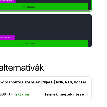
 kedvezmény
Hozzáadás
kedvezmény
Hozzáadás
alternatívák
 vöröspontos szerelék | type C [RMR, RTS, Docter
.500 Ft
•
Raktáron
Termék megtekintése →