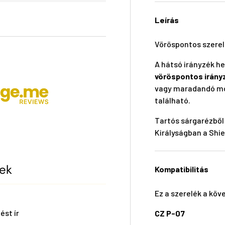
Leírás
Vöröspontos szere
A hátsó irányzék he
vöröspontos irány
vagy maradandó módo
található.
Tartós sárgarézből
Királyságban a Shiel
sek
Kompatibilitás
Ez a szerelék a köv
ést ír
CZ P-07