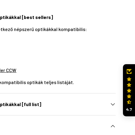
optikákkal [best sellers]
etkező népszerű optikákkal kompatibilis:
der CCW
ompatibilis optikák teljes listáját.
tikákkal [full list]
4.7