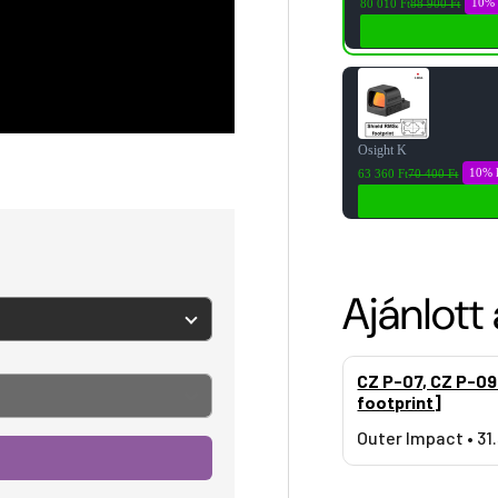
10%
80 010 Ft
88 900 Ft
Osight K
10% 
63 360 Ft
70 400 Ft
Ajánlott 
CZ P-07, CZ P-09
footprint]
Outer Impact • 31