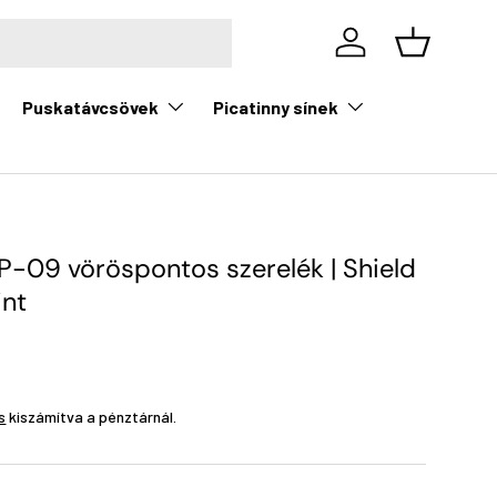
Bejelentkezés
Kosár
Puskatávcsövek
Picatinny sínek
P-09 vöröspontos szerelék | Shield
int
s
kiszámítva a pénztárnál.