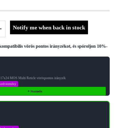
Notify me when back in stock
+
ompatibilis vörös pontos irányzékot, és spóroljon 10%-
Next buttons to navigate through product recommendations, or scroll ho
x17x24 MOS Multi Reticle vöröspontos irányzék
kedvezmény
Hozzáadás