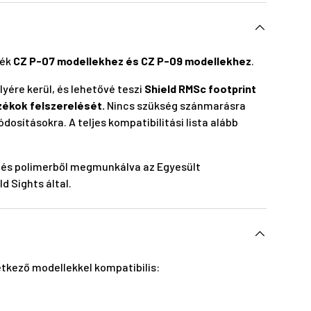
lék
CZ P-07 modellekhez és CZ P-09 modellekhez
.
lyére kerül, és lehetővé teszi
Shield RMSc footprint
zékok felszerelését.
Nincs szükség szánmarásra
sításokra. A teljes kompatibilitási lista alább
 és polimerből megmunkálva az Egyesült
d Sights által.
etkező modellekkel kompatibilis: