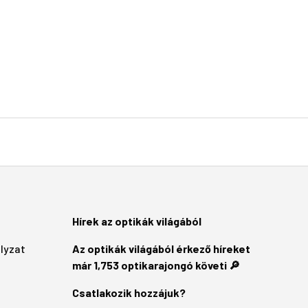
Hírek az optikák világából
ályzat
Az optikák világából érkező híreket
már 1,753 optikarajongó követi 🔎
Csatlakozik hozzájuk?