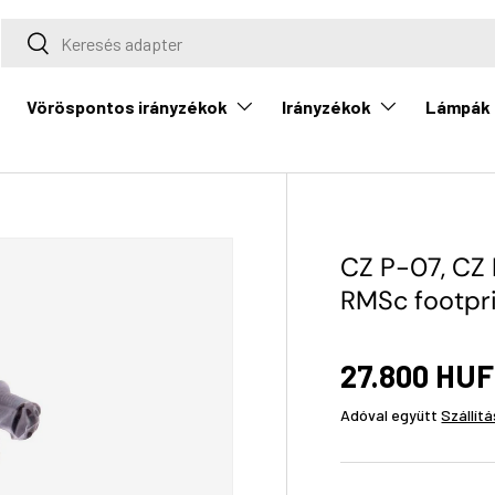
Keresés
Keresés
Vöröspontos irányzékok
Irányzékok
Lámpák
CZ P-07, CZ 
RMSc footpr
27.800 HUF
Adóval együtt
Szállítá