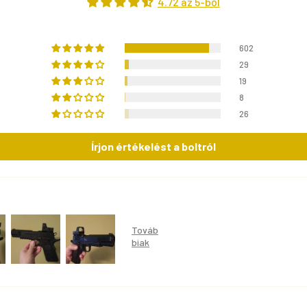
4.72 az 5-ből
602
29
19
8
26
Írjon értékelést a boltról