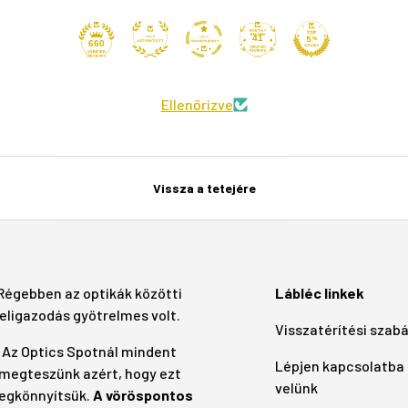
41
660
Ellenőrizve
Vissza a tetejére
Régebben az optikák közötti
Lábléc linkek
eligazodás gyötrelmes volt.
Visszatérítési szab
Az Optics Spotnál mindent
Lépjen kapcsolatba
megteszünk azért, hogy ezt
velünk
egkönnyítsük.
A vöröspontos