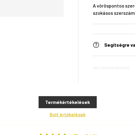
A vöröspontos szer
szokásos szerszámo
Segítségre v
MNT-CZP0709-SMS/RMS
Termékértékelések
Bolt értékelések