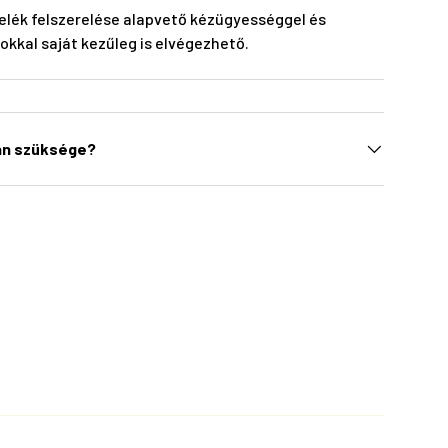
elék felszerelése alapvető kézügyességgel és
kkal saját kezűleg is elvégezhető.
an szüksége?