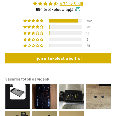
4.72 az 5-ből
684 értékelés alapján
602
29
19
8
26
Írjon értékelést a boltról
Vásárlói fotók és videók