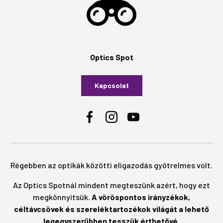
Optics Spot
Kapcsolat
Facebook
Instagram
YouTube
Régebben az optikák közötti eligazodás gyötrelmes volt.
Az Optics Spotnál mindent megteszünk azért, hogy ezt
megkönnyítsük.
A vöröspontos irányzékok,
céltávcsövek és szereléktartozékok világát a lehető
legegyszerűbben tesszük érthetővé.