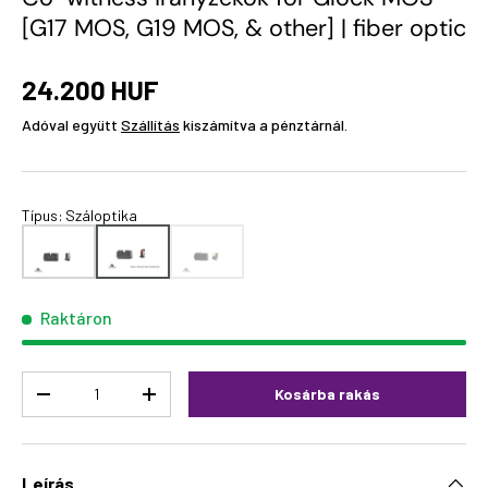
[G17 MOS, G19 MOS, & other] | fiber optic
24.200 HUF
Adóval együtt
Szállítás
kiszámítva a pénztárnál.
Típus
:
Száloptika
Raktáron
Menny.
Kosárba rakás
-
+
Leírás