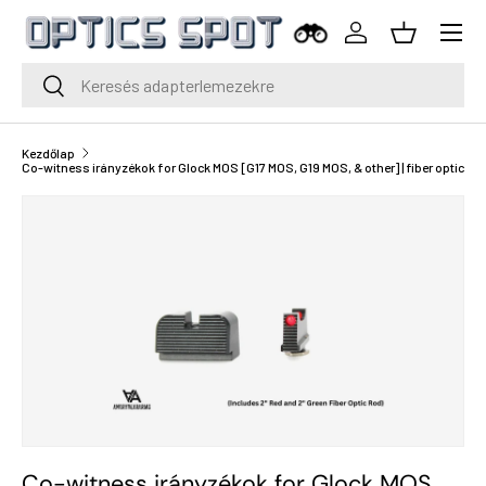
Menü
Ugrás a tartalomra
Bejelentkezés
Kosár
Keresés
Keresés
Kezdőlap
Co-witness irányzékok for Glock MOS [G17 MOS, G19 MOS, & other] | fiber optic
Co-witness irányzékok for Glock MOS