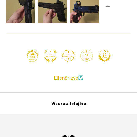
41
660
Ellenőrizve
Vissza a tetejére