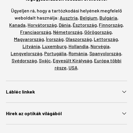
Ügyeljen rá, hogy a tartózkodási helyének megfelelő
weboldalt használja:
Ausztria
,
Belgium
,
Bulgária
,
Kanada
,
Horvátország
,
Dánia
,
Észtország
,
Finnország
,
Franciaország
,
Németország
,
Görögország
,
Magyarország
,
Írország
,
Olaszország
,
Lettország
,
Litvánia
,
Luxemburg
,
Hollandia
,
Norvégia
,
Lengyelország
,
Portugália
,
Románia
,
Spanyolország
,
Svédország
,
Svájc
,
Egyesült Királyság
,
Európa többi
része
,
USA
.
Lábléc linkek
Hírek az optikák világából