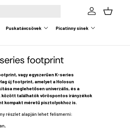
Bejelentkezés
Kosár
Puskatávcsövek
Picatinny sínek
series footprint
ootprint, vagy egyszerűen K-series
ylag új footprint, amelyet a Holosun
akítása meglehetősen univerzális, és a
k között találhatók vöröspontos irányzékok
nt kompakt méretű pisztolyokhoz is.
ny részlet alapján lehet felismerni:
an,