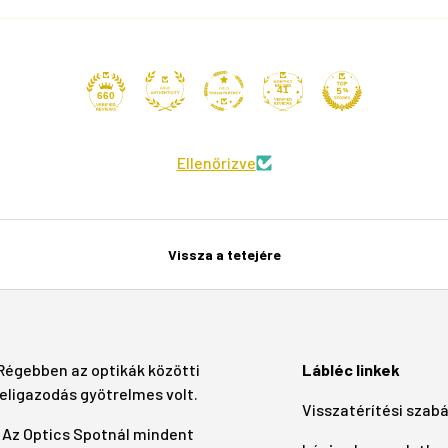
41
660
Ellenőrizve
Vissza a tetejére
Régebben az optikák közötti
Lábléc linkek
eligazodás gyötrelmes volt.
Visszatérítési szab
Az Optics Spotnál mindent