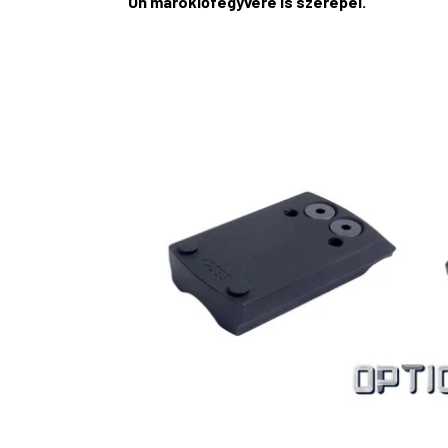
Ön maroklőfegyvere is szerepel.