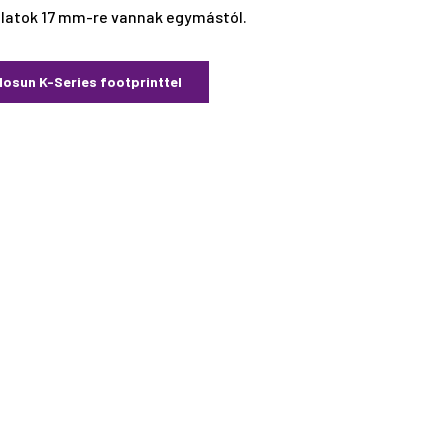
alatok 17 mm-re vannak egymástól.
losun K-Series footprinttel