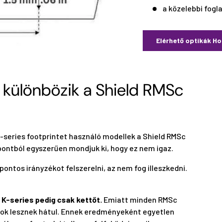
a közelebbi fogl
Elérhető optikák Ho
t különbözik a Shield RMSc
K-series footprintet használó modellek a Shield RMSc
pontból egyszerűen mondjuk ki, hogy ez nem igaz.
ontos irányzékot felszerelni, az nem fog illeszkedni.
 K-series pedig csak kettőt.
Emiatt minden RMSc
pok lesznek hátul. Ennek eredményeként egyetlen