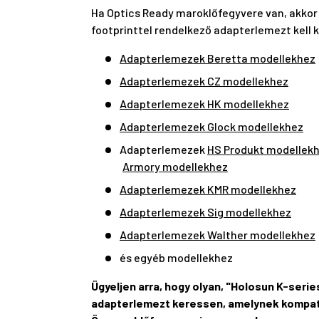
Ha Optics Ready maroklőfegyvere van, akkor
footprinttel rendelkező adapterlemezt kell 
Adapterlemezek Beretta modellekhez
Adapterlemezek CZ modellekhez
Adapterlemezek HK modellekhez
Adapterlemezek Glock modellekhez
Adapterlemezek
HS Produkt modellek
Armory modellekhez
Adapterlemezek KMR modellekhez
Adapterlemezek Sig modellekhez
Adapterlemezek Walther modellekhez
és egyéb modellekhez
Ügyeljen arra, hogy olyan, "Holosun K-serie
adapterlemezt keressen, amelynek kompatib