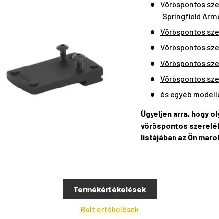
Vöröspontos sz
Springfield Arm
Vöröspontos sze
Vöröspontos sze
Vöröspontos sze
Vöröspontos sze
és egyéb modell
Ügyeljen arra, hogy o
vöröspontos szerelék
listájában az Ön maro
Termékértékelések
Bolt értékelések