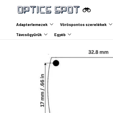
Ugrás a tartalomra
Adapterlemezek
Vöröspontos szerelékek
Távcsőgyűrűk
Egyéb