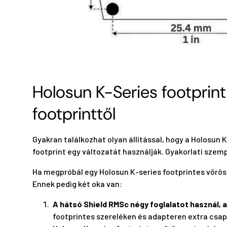
Holosun K-Series footprin
footprinttől
Gyakran találkozhat olyan állítással, hogy a Holosun 
footprint egy változatát használják. Gyakorlati szem
Ha megpróbál egy Holosun K-series footprintes vörösp
Ennek pedig két oka van:
A hátsó Shield RMSc négy foglalatot használ, a
footprintes szereléken és adapteren extra csa