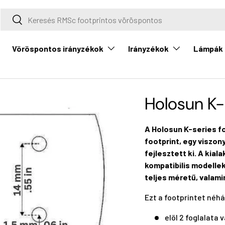
Keresés
Keresés
Vöröspontos irányzékok
Irányzékok
Lámpák
Holosun K-
A Holosun K-series f
footprint, egy viszon
fejlesztett ki. A kial
kompatibilis modelle
teljes méretű, valami
Ezt a footprintet néhá
elöl 2 foglalata v