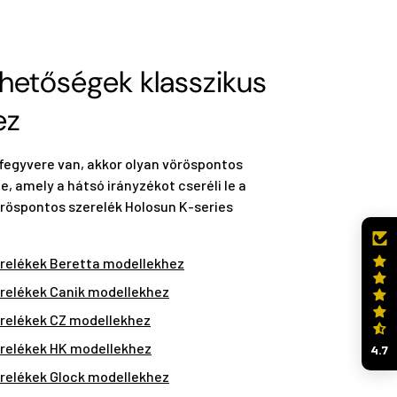
ehetőségek klasszikus
ez
fegyvere van, akkor olyan vöröspontos
e, amely a hátsó irányzékot cseréli le a
röspontos szerelék Holosun K-series
relékek Beretta modellekhez
relékek Canik modellekhez
relékek CZ modellekhez
relékek HK modellekhez
4.7
relékek Glock modellekhez