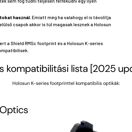
ék sem fog tudni teljesen felfeküdni egy ilyen
atokat használ.
Emiatt még ha valahogy el is távolítja
elülső csapok akkor is túl magasak lesznek a Holosun
rt a Shield RMSc footprint és a Holosun K-series
ompatibilisek.
es kompatibilitási lista [2025 up
Holosun K-series footprinttel kompatibilis optikák:
 Optics