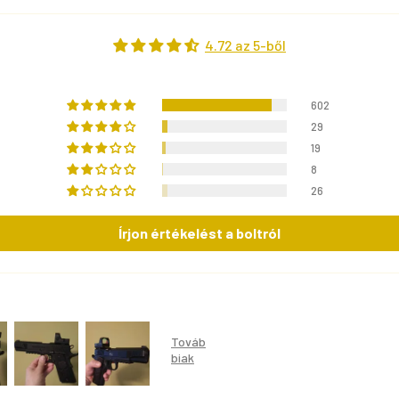
4.72 az 5-ből
602
29
19
8
26
Írjon értékelést a boltról