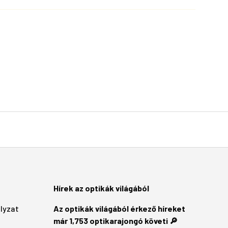
Hírek az optikák világából
ályzat
Az optikák világából érkező híreket
már 1,753 optikarajongó követi 🔎