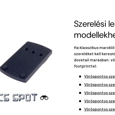
Szerelési l
modellekh
Ha klasszikus maroklő
szereléket kell keresni
dovetail marásban: vö
footprinttel:
Vöröspontos sze
Vöröspontos sze
Vöröspontos sze
Vöröspontos sze
Vöröspontos sze