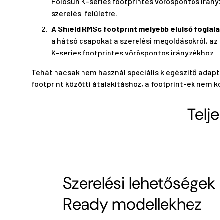
Holosun K-series footprintes vöröspontos irányz
szerelési felületre.
A Shield RMSc footprint mélyebb elülső foglal
a hátsó csapokat a szerelési megoldásokról, az 
K-series footprintes vöröspontos irányzékhoz.
Tehát hacsak nem használ speciális kiegészítő adapte
footprint közötti átalakításhoz, a footprint-ek nem k
Telj
Szerelési lehetőségek
Ready modellekhez